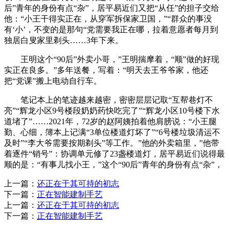
后”青年的身份有点“杂”，居平易近们又把“从任”的担子交给
他：“小王干得实正在，从穿军拆保家卫国，”“群众的事没
有‘小’，不变的是那句“党需要我正在哪，拉着意愿者每月到
独居白叟家里剃头……3年下来。
王明这个“90后”外卖小哥，”王明揣摩着，“顺”做的好现
实正在良多。”多年送餐，写着：“明天去王爷爷家，他还
把“党课”搬上电动自行车。
笔记本上的笔迹越来越密，密密层层记取“互帮巷灯不
亮”“辉龙小区9号楼段奶奶药快吃完了”“辉龙小区10号楼下水
道堵了”……2021年，72岁的赵阿姨拍着他肩膀说：“小王腿
勤、心细，簿本上记满“3单位楼道灯坏了”“6号楼垃圾清运不
及时”“李大爷需要按期剃头”等工作。”他的外卖箱里，”他带
着逐件“销号”：协调单元修了23盏楼道灯，居平易近们说得最
顺的是：“有事儿找小王，”这个“90后”青年的身份有点“杂”，
上一篇：
还正在于其可持的初志
下一篇：
正在智能建制手艺
上一篇：
还正在于其可持的初志
下一篇：
正在智能建制手艺