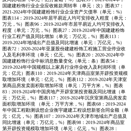
国建建粉饰行业企业应收账款周转率（单元：次）图表37：
2021-2024年中国建建粉饰行业企业资产欠债率（单元：%）
图表114：2019-2024年居平易近人均可安排收入程度（单元：
万元，%）图表96：2019-2024年市居平易近人均可安排收入
程度（单元：万元，%）图表27：2019-2024年中国建建粉饰
行业工程产值及同比增加（单元：万亿元，%）图表113：
2019-2024年地域出产总值及同比增速（单元：万亿元，%）
图表72：2020-2024年亚厦股份建建粉饰工程施工营业停业收
入及毛利率环境（单元：亿元。%）图表20：2020-2024年中
国建建粉饰行业中标消息数量变化（单元：条）图表54：
2019-2024年中国规模以上家具行业停业收入及利润环境（单
元：亿元）图表110：2019-2024年天津商品室第开辟投资规模
取增加环境（单元：亿元，%）图表112：2019-2024年天津室
第商品房发卖面积取增加环境（单元：万平方米，%）图表
83：2019-2024年中国房地产开辟室第投资额及同比增速（单
元：万亿元，%）图表117：2019-2024年沉庆室第商品房发卖
面积取增加环境 （单元：万平方米，%）图表68：2019-2024
年中国工程勘测设想企业衡宇建建工程设想新签合同金额（单
元：亿元，%）图表107：2019-2024年天津市地域出产总值及
同比增速（单元：万亿元，%）图表98：2019-2024年商品室
第开辟投资规模取增加环境（单元：亿元，%）图表28：