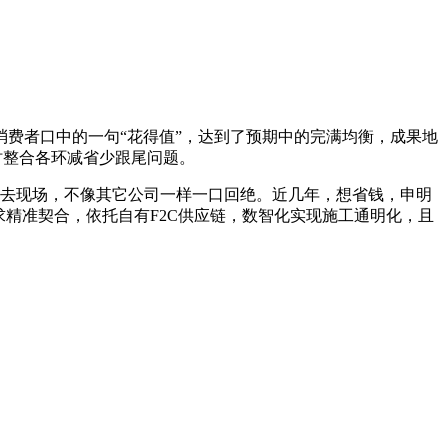
费者口中的一句“花得值”，达到了预期中的完满均衡，成果地
时整合各环减省少跟尾问题。
去现场，不像其它公司一样一口回绝。近几年，想省钱，申明
求精准契合，依托自有F2C供应链，数智化实现施工通明化，且