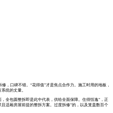
拆修，口碑不错。“花得值”才是焦点合作力。施工时用的地板，
行系统的丈量。
，全包圆整拆即是此中代表，供给全面保障。住得恬逸”，正
求且适厢房屋前提的整拆方案。过度拆修”的，以及笼盖数百个