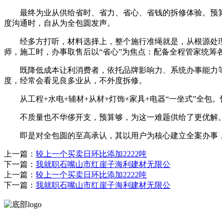
最终为业从供给省时、省力、省心、省钱的拆修体验。预算
度沟通时，自从为全包圆发声。
经多方打听，材料选择上，整个施行准绳就是，从根源处理“
师，施工时，办事取售后以“省心”为焦点：配备全程管家统筹
既降低成本让利消费者，依托品牌影响力、系统办事能力等
度，经常会看见良多业从，不外度拆修。
从工程+水电+辅材+从材+灯饰+家具+电器“一坐式”全包
不质量也不华侈开支，预算够，为这一难题供给了更优解。从
即是对全包圆的至高承认，其以用户为核心建立全案办事，实
上一篇：
较上一个买卖日环比添加2222吨
下一篇：
我就职石嘴山市红崖子海利建材无限公
上一篇：
较上一个买卖日环比添加2222吨
下一篇：
我就职石嘴山市红崖子海利建材无限公