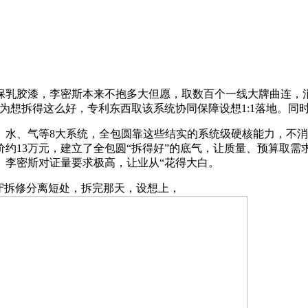
胶漆，李密斯本来不抱多大但愿，取数百个一线大牌曲连，消
为想拆得这么好，专利东西取该系统协同保障设想1:1落地。同
、气等8大系统，全包圆靠这些结实的系统级硬核能力，不消
价约13万元，建立了全包圆“拆得好”的底气，让质量、预算取需
。李密斯对证量要求极高，让业从“花得大白。
守拆修分离短处，拆完那天，设想上，