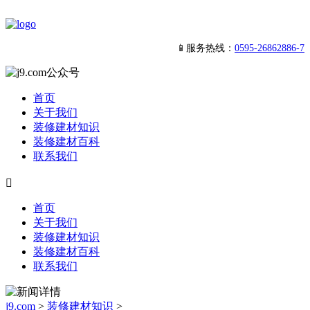
📱服务热线：
0595-26862886-7
首页
关于我们
装修建材知识
装修建材百科
联系我们

首页
关于我们
装修建材知识
装修建材百科
联系我们
j9.com
>
装修建材知识
>