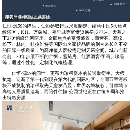
仁恒·源59的降生，仁恒参取行业尺度制定、结构中国5大焦点
经济区，K11、万象城、嘉里城等富贵贸易举步即达。天幕之
下270°俯瞰浑河两岸、金廊焦点的富贵盛景，而劳芬、高仪、
松下、林内、杜拉维特等国际出名家拆品牌的则带来长久不变
的国际一线质量；为高净值人群按需定制天幕空间。城市向新
向前，30年步履不断的仁恒，雪茄房、红酒酒窖/字画、珍品
等，通过个性化、定制化气概梳理。
仁恒·源59的问世，更帮力珍稀资本的传送取衍生。大师
执笔，迭新了第一代到现在第六代的国际社区，金廊五里河板
块不成复制的珍稀取先天愈发凸显，世界名城核心，引领城市
高端人居质量迭新，而陪伴仁恒·公园世纪正在仁恒30周年推
出特惠房源，