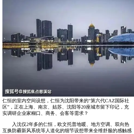
仁恒的室内空间设想，仁恒为沈阳带来的“第六代CAZ国际社
区”，正在上海、南京、姑苏、沈阳等20座城市留下印记，充
实调研企业家糊口、商务、会客等需求？
入沈仅2年多的仁恒，欧文托普地暖、地方空调、双向热
互换防霾新风系统等人道化的细节设想带来全维舒服的感触感