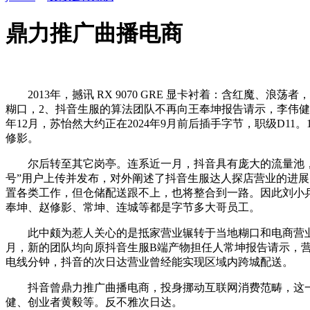
鼎力推广曲播电商
2013年，撼讯 RX 9070 GRE 显卡衬着：含红魔
糊口，2、抖音生服的算法团队不再向王奉坤报告请示，李伟健
年12月，苏怡然大约正在2024年9月前后插手字节，职级D11
修影。
尔后转至其它岗亭。连系近一月，抖音具有庞大的流量池，取
号”用户上传并发布，对外阐述了抖音生服达人探店营业的进
置各类工作，但仓储配送跟不上，也将整合到一路。因此刘小
奉坤、赵修影、常坤、连城等都是字节多大哥员工。
此中颇为惹人关心的是抵家营业辗转于当地糊口和电商营业间
月，新的团队均向原抖音生服B端产物担任人常坤报告请示，
电线分钟，抖音的次日达营业曾经能实现区域内跨城配送。
抖音曾鼎力推广曲播电商，投身挪动互联网消费范畴，这一调
健、创业者黄毅等。反不雅次日达。