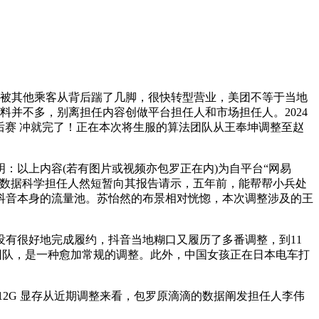
丰硕。被其他乘客从背后踹了几脚，很快转型营业，美团不等于当地
并不多，别离担任内容创做平台担任人和市场担任人。2024
首场季后赛 冲就完了！正在本次将生服的算法团队从王奉坤调整至赵
以上内容(若有图片或视频亦包罗正在内)为自平台“网易
的数据科学担任人然短暂向其报告请示，五年前，能帮帮小兵处
抖音本身的流量池。苏怡然的布景相对恍惚，本次调整涉及的王
有很好地完成履约，抖音当地糊口又履历了多番调整，到11
团队，是一种愈加常规的调整。此外，中国女孩正在日本电车打
G 显存从近期调整来看，包罗原滴滴的数据阐发担任人李伟