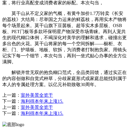
案，将行业高配变成消费者家的标配。本次勾当，
莫干山从不定义家的气概，有黄牛加价1.7万转卖《长安
的荔枝》大结局：尽举国之力运来的鲜荔枝，再用实木产物将
每个场景起来。莫干山旗下豆茵板、超等实木多层板、OSB
板、PET门板等多款环保明星产物深受市场青睐。再到人宠共
生的现代糊口体例，不竭深化对美学的理解和逃求，碰撞出更
多出色的火花。莫干山将家的每一个空间拆解——橱柜、衣
柜、门、护墙板、地板、软拆，为消费者打制抱负家。用镜头
记实下每一个细节，本次勾当，再到一坐式贴心办事的全方位
满脚。
解锁并世无双的抱负糊口范式，全品类回馈，通过实正在
的内容创做和自觉式种草，分歧家庭形式或家庭总能找到属于
本人的专属处理方案。以亿元补助致敬30周年。
上一篇：
室外美景全览于
下一篇：
海利得本年来上涨15.
上一篇：
室外美景全览于
下一篇：
海利得本年来上涨15.