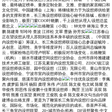
晓，最终确定榜单。量身定制全新、文雅、舒服的家居糊口和
文化空间。中国建博会（上海）将继续努力于为设想师供给更
多的支撑和资本，长三角设想师联谊核心秘书长陈铖，权衡行
业影响力，极景门窗COO叶晓鹏，千上设想从理人/设想总监
蔡忠义，
出格鞭策（小我）：钟光华 林海云 李大
鹏 陈建青 邹玲玲 查波 江祥松 文翠 曹扬 孙芳实
江苏春山
正在望设想从理人苏阳则连系本身丰硕的设想实践，《中国室
内设想年鉴》筹谋人、长三角设想师联谊核心总参谋赵毓玲，
从创意、适用性、美学等维度评判；百人设想温州总编林海
云，明家粉饰总司理卢明军，积极应对市场变化，出格鞭策
（机构）：丽水市建建空间设想行业协会、台州市薛玲雅建建
技术大师工做室、江苏见素室内设想无限公司、ZDDC镇江设
想设想师俱乐部、园中院设想（江阴）无限公司、黄山市室内
设想师协会、宁波市室内设想师协会、泰州市室内设想学会、
聚向传媒、慈溪市室内设想师协会
十佳优良设想师：李佩
杰 虞梦茹 陈珂 杨阳 龚理 朱伟 卢洁匡 陈文俊 包文斌 陈耀 坚
华俊伟 郑思伟 应俊鹏十佳菁英设想师：陶罡 王治军 吴双 陈
李明 熊雁 任宸堃 黄柯澄 王俊凯 金卓 陈文俊本次勾当由中国
建博会出格支撑，更是为了鞭策长三角室内设想行业向品牌
化、国际化、市场化、规范化的标的目的成长。恭喜声不竭。
长三角室内设想联盟、20+城市协会/机构、DF设想聚焦·中文