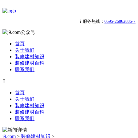
📱服务热线：
0595-26862886-7
首页
关于我们
装修建材知识
装修建材百科
联系我们

首页
关于我们
装修建材知识
装修建材百科
联系我们
j9.com
>
装修建材知识
>